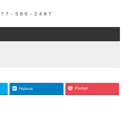
０７７－５８６－２４８７
Pocket
Hatena