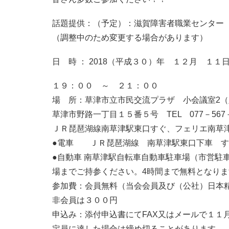
話題提供：（予定）：滋賀障害者職業センター
（調整中のため変更する場合があります）
日 時 ： 2018（平成３０）年 １２月 １１
１９：００ ～ ２１：００
場 所：草津市立市民交流プラザ 小会議室2（
草津市野路一丁目１５番５号 TEL 077－567－
ＪＲ琵琶湖線南草津駅東口すぐ、フェリエ南草
●電車 ＪＲ琵琶湖線 南草津駅東口下車 す
●自動車 南草津駅自転車自動車駐車場（市営駐
場までご持参ください。4時間まで無料となりま
参加費：会員無料（当会会員及び（公社）日本
非会員は３００円
申込み：添付申込書にてFAX又はメールで１１
定員に達した場合は締め切ることがあります。